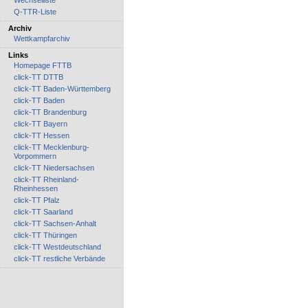
Wechselliste
Q-TTR-Liste
Archiv
Wettkampfarchiv
Links
Homepage FTTB
click-TT DTTB
click-TT Baden-Württemberg
click-TT Baden
click-TT Brandenburg
click-TT Bayern
click-TT Hessen
click-TT Mecklenburg-
Vorpommern
click-TT Niedersachsen
click-TT Rheinland-
Rheinhessen
click-TT Pfalz
click-TT Saarland
click-TT Sachsen-Anhalt
click-TT Thüringen
click-TT Westdeutschland
click-TT restliche Verbände