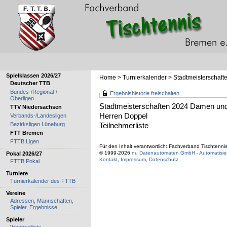
Spielklassen 2026/27
Home
>
Turnierkalender
>
Stadtmeisterschaf
Deutscher TTB
Bundes-/Regional-/
Ergebnishistorie freischalten ...
Oberligen
Stadtmeisterschaften 2024 Damen un
TTV Niedersachsen
Herren Doppel
Verbands-/Landesligen
Bezirksligen Lüneburg
Teilnehmerliste
FTT Bremen
FTTB Ligen
Für den Inhalt verantwortlich: Fachverband Tischtenni
© 1999-2026
nu Datenautomaten GmbH - Automatisier
Pokal 2026/27
Kontakt
,
Impressum
,
Datenschutz
FTTB Pokal
Turniere
Turnierkalender des FTTB
Vereine
Adressen, Mannschaften,
Spieler, Ergebnisse
Spieler