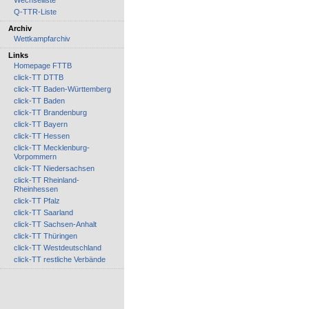
Wechselliste
Q-TTR-Liste
Archiv
Wettkampfarchiv
Links
Homepage FTTB
click-TT DTTB
click-TT Baden-Württemberg
click-TT Baden
click-TT Brandenburg
click-TT Bayern
click-TT Hessen
click-TT Mecklenburg-
Vorpommern
click-TT Niedersachsen
click-TT Rheinland-
Rheinhessen
click-TT Pfalz
click-TT Saarland
click-TT Sachsen-Anhalt
click-TT Thüringen
click-TT Westdeutschland
click-TT restliche Verbände