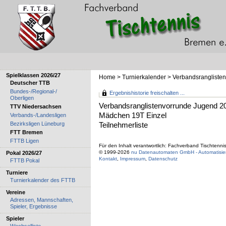
Spielklassen 2026/27
Home
>
Turnierkalender
>
Verbandsrangliste
Deutscher TTB
Bundes-/Regional-/
Ergebnishistorie freischalten ...
Oberligen
Verbandsranglistenvorrunde Jugend 2
TTV Niedersachsen
Mädchen 19T Einzel
Verbands-/Landesligen
Bezirksligen Lüneburg
Teilnehmerliste
FTT Bremen
FTTB Ligen
Für den Inhalt verantwortlich: Fachverband Tischtenni
© 1999-2026
nu Datenautomaten GmbH - Automatisier
Pokal 2026/27
Kontakt
,
Impressum
,
Datenschutz
FTTB Pokal
Turniere
Turnierkalender des FTTB
Vereine
Adressen, Mannschaften,
Spieler, Ergebnisse
Spieler