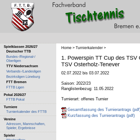
Spielklassen 2026/27
Home
>
Turnierkalender
>
Deutscher TTB
Bundes-/Regional-/
1. Powerspin TT Cup des TSV 
Oberligen
TSV Osterholz-Tenever
TTV Niedersachsen
Verbands-/Landesligen
02.07.2022 bis 03.07.2022
Bezirksligen Lüneburg
FTT Bremen
Saison: 2022/23
FTTB Ligen
Ranglistenbezug: 11.05.2022
Pokal 2026/27
Turnierart: offenes Turnier
FTTB Pokal
Turniere
Gesamtfassung des Turnierantrags (pdf
Turnierkalender des FTTB
Kurzfassung des Turnierantrags (pdf)
Vereine
Adressen, Mannschaften,
Spieler, Ergebnisse
Spieler