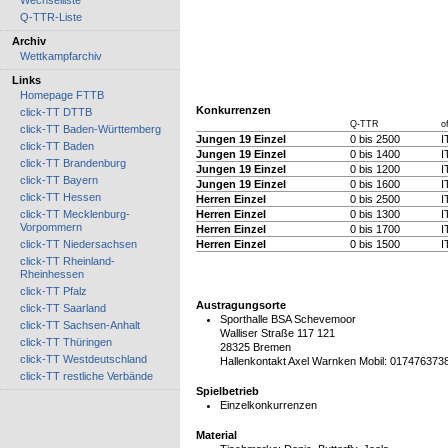
Wechselliste
Q-TTR-Liste
Archiv
Wettkampfarchiv
Links
Homepage FTTB
Konkurrenzen
click-TT DTTB
Q-TTR
o
click-TT Baden-Württemberg
Jungen 19 Einzel
0 bis 2500
I
click-TT Baden
Jungen 19 Einzel
0 bis 1400
I
click-TT Brandenburg
Jungen 19 Einzel
0 bis 1200
I
click-TT Bayern
Jungen 19 Einzel
0 bis 1600
I
click-TT Hessen
Herren Einzel
0 bis 2500
I
click-TT Mecklenburg-
Herren Einzel
0 bis 1300
I
Vorpommern
Herren Einzel
0 bis 1700
I
click-TT Niedersachsen
Herren Einzel
0 bis 1500
I
click-TT Rheinland-
Rheinhessen
click-TT Pfalz
Austragungsorte
click-TT Saarland
Sporthalle BSA Schevemoor
click-TT Sachsen-Anhalt
Walliser Straße 117 121
click-TT Thüringen
28325 Bremen
click-TT Westdeutschland
Hallenkontakt Axel Warnken Mobil: 017476373
click-TT restliche Verbände
Spielbetrieb
Einzelkonkurrenzen
Material