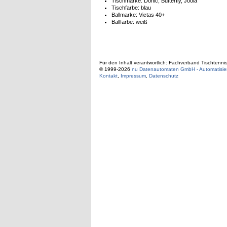
Tischmarke:
Donic, Butterfly, Joola
Tischfarbe:
blau
Ballmarke:
Victas 40+
Ballfarbe:
weiß
Für den Inhalt verantwortlich: Fachverband Tischtenni
© 1999-2026
nu Datenautomaten GmbH - Automatisier
Kontakt
,
Impressum
,
Datenschutz