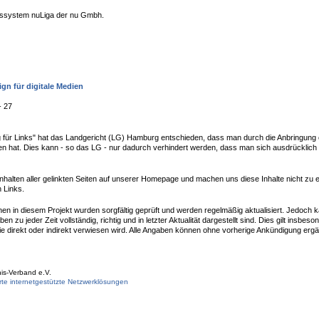
ngssystem nuLiga der nu Gmbh.
gn für digitale Medien
- 27
ng für Links" hat das Landgericht (LG) Hamburg entschieden, dass man durch die Anbringung 
orten hat. Dies kann - so das LG - nur dadurch verhindert werden, dass man sich ausdrücklich
 Inhalten aller gelinkten Seiten auf unserer Homepage und machen uns diese Inhalte nicht zu 
n Links.
nen in diesem Projekt wurden sorgfältig geprüft und werden regelmäßig aktualisiert. Jedoch 
u jeder Zeit vollständig, richtig und in letzter Aktualität dargestellt sind. Dies gilt insbeson
e direkt oder indirekt verwiesen wird. Alle Angaben können ohne vorherige Ankündigung ergän
nis-Verband e.V.
te internetgestützte Netzwerklösungen