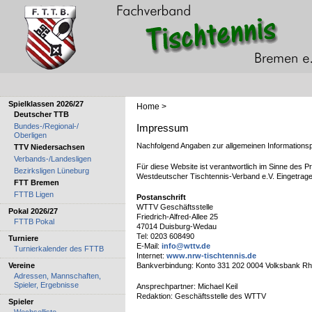
Spielklassen 2026/27
Home
>
Deutscher TTB
Bundes-/Regional-/
Impressum
Oberligen
Nachfolgend Angaben zur allgemeinen Informationspf
TTV Niedersachsen
Verbands-/Landesligen
Für diese Website ist verantwortlich im Sinne des P
Bezirksligen Lüneburg
Westdeutscher Tischtennis-Verband e.V. Eingetrage
FTT Bremen
FTTB Ligen
Postanschrift
WTTV Geschäftsstelle
Pokal 2026/27
Friedrich-Alfred-Allee 25
FTTB Pokal
47014 Duisburg-Wedau
Tel: 0203 608490
Turniere
E-Mail:
info@wttv.de
Turnierkalender des FTTB
Internet:
www.nrw-tischtennis.de
Vereine
Bankverbindung: Konto 331 202 0004 Volksbank Rh
Adressen, Mannschaften,
Spieler, Ergebnisse
Ansprechpartner: Michael Keil
Redaktion: Geschäftsstelle des WTTV
Spieler