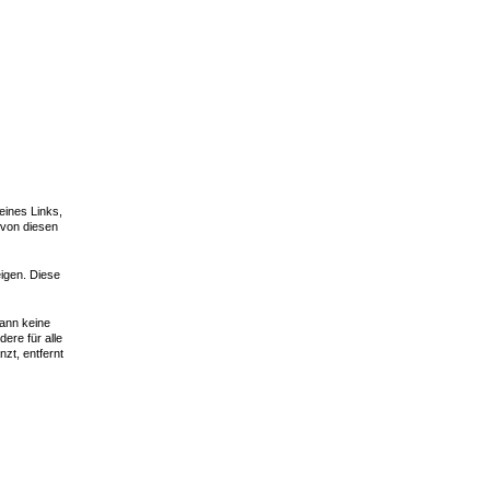
eines Links,
 von diesen
eigen. Diese
kann keine
dere für alle
zt, entfernt