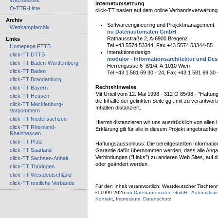
Wechselliste
Internetumsetzung
Q-TTR-Liste
click-TT basiert auf dem online Verbandsverwaltu
Archiv
Softwareengineering und Projektmanagement:
Wettkampfarchiv
nu Datenautomaten GmbH
Rathausstraße 2, A-6900 Bregenz
Links
Tel +43 5574 53344, Fax +43 5574 53344-55
Homepage FTTB
Interaktionsdesign
click-TT DTTB
modulor - Informationsarchitektur und Desi
click-TT Baden-Württemberg
Herrengasse 6–8/1/4, A-1010 Wien
click-TT Baden
Tel +43 1 581 69 30 - 24, Fax +43 1 581 69 30 
click-TT Brandenburg
Rechtshinweise
click-TT Bayern
Mit Urteil vom 12. Mai 1998 - 312 O 85/98 - "Haftu
click-TT Hessen
die Inhalte der gelinkten Seite ggf. mit zu verantw
click-TT Mecklenburg-
Inhalten distanziert.
Vorpommern
click-TT Niedersachsen
Hiermit distanzieren wir uns ausdrücklich von allen
click-TT Rheinland-
Erklärung gilt für alle in diesem Projekt angebrachte
Rheinhessen
click-TT Pfalz
Haftungsausschluss: Die bereitgestellten Informatio
click-TT Saarland
Garantie dafür übernommen werden, dass alle Angaben z
Verbindungen ("Links") zu anderen Web Sites, auf di
click-TT Sachsen-Anhalt
oder geändert werden.
click-TT Thüringen
click-TT Westdeutschland
click-TT restliche Verbände
Für den Inhalt verantwortlich: Westdeutscher Tischten
© 1999-2026
nu Datenautomaten GmbH - Automatisier
Kontakt
,
Impressum
,
Datenschutz