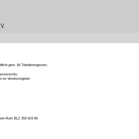
licht gem. §6 Teledienstgesetz:
resserechts:
n im Vereinsregister
ein-Ruhr BLZ 350 603 86