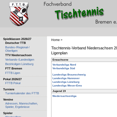
Spielklassen 2026/27
Home
>
Deutscher TTB
Bundes-/Regional-/
Tischtennis-Verband Niedersachsen 2
Oberligen
Ligenplan
TTV Niedersachsen
Verbands-/Landesligen
Erwachsene
Bezirksligen Lüneburg
Verbandsliga Nord
FTT Bremen
Verbandsliga Süd
FTTB Ligen
Landesliga Braunschweig
Landesliga Hannover
Pokal 2026/27
Landesliga Lüneburg
FTTB Pokal
Landesliga Weser-Ems
Turniere
Jugend 19
Turnierkalender des FTTB
Niedersachsenliga
Vereine
Adressen, Mannschaften,
Spieler, Ergebnisse
Spieler