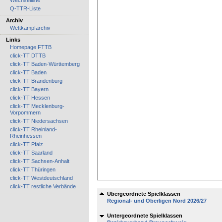
Wechselliste
Q-TTR-Liste
Archiv
Wettkampfarchiv
Links
Homepage FTTB
click-TT DTTB
click-TT Baden-Württemberg
click-TT Baden
click-TT Brandenburg
click-TT Bayern
click-TT Hessen
click-TT Mecklenburg-
Vorpommern
click-TT Niedersachsen
click-TT Rheinland-
Rheinhessen
click-TT Pfalz
click-TT Saarland
click-TT Sachsen-Anhalt
click-TT Thüringen
click-TT Westdeutschland
click-TT restliche Verbände
Übergeordnete Spielklassen
Regional- und Oberligen Nord 2026/27
Untergeordnete Spielklassen