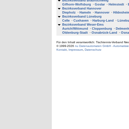
Bezirksverband Braunschweig
Gifhorn-Wolfsburg
Goslar
Helmstedt
Bezirksverband Hannover
Diepholz
Hameln
Hannover
Hildeshei
Bezirksverband Lüneburg
Celle
Cuxhaven
Harburg-Land
Lünebu
Bezirksverband Weser-Ems
Aurich/Wittmund
Cloppenburg
Delmenh
Oldenburg-Stadt
Osnabrück-Land
Osna
Für den Inhalt verantwortlich: Tischtennis-Verband Ni
© 1999-2026
nu Datenautomaten GmbH - Automatisier
Kontakt
,
Impressum
,
Datenschutz