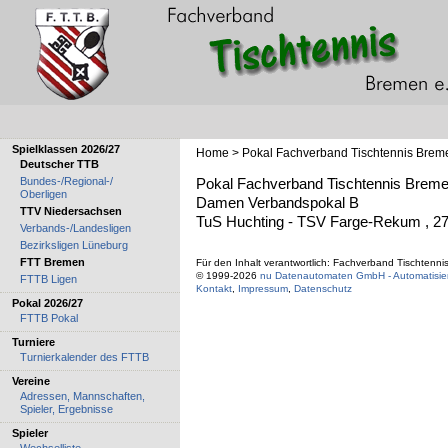
Spielklassen 2026/27
Home
>
Pokal Fachverband Tischtennis Bre
Deutscher TTB
Bundes-/Regional-/
Pokal Fachverband Tischtennis Brem
Oberligen
Damen Verbandspokal B
TTV Niedersachsen
TuS Huchting - TSV Farge-Rekum , 27
Verbands-/Landesligen
Bezirksligen Lüneburg
FTT Bremen
Für den Inhalt verantwortlich: Fachverband Tischtenni
© 1999-2026
nu Datenautomaten GmbH - Automatisier
FTTB Ligen
Kontakt
,
Impressum
,
Datenschutz
Pokal 2026/27
FTTB Pokal
Turniere
Turnierkalender des FTTB
Vereine
Adressen, Mannschaften,
Spieler, Ergebnisse
Spieler