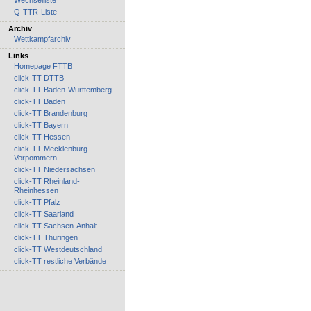
Wechselliste
Q-TTR-Liste
Archiv
Wettkampfarchiv
Links
Homepage FTTB
click-TT DTTB
click-TT Baden-Württemberg
click-TT Baden
click-TT Brandenburg
click-TT Bayern
click-TT Hessen
click-TT Mecklenburg-
Vorpommern
click-TT Niedersachsen
click-TT Rheinland-
Rheinhessen
click-TT Pfalz
click-TT Saarland
click-TT Sachsen-Anhalt
click-TT Thüringen
click-TT Westdeutschland
click-TT restliche Verbände